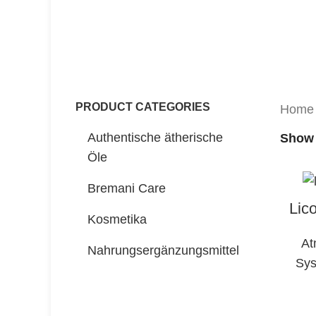
PRODUCT CATEGORIES
Hom
Authentische ätherische
Sho
Öle
Bremani Care
Lic
Kosmetika
At
Nahrungsergänzungsmittel
Sy