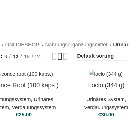
e
ONLINESHOP
Nahrungsergänzungsmittel
Urinä
w
9
12
18
24
orice Root (100 kaps.)
Loclo (344 g)
mungssystem
,
Urinäres
Urinäres System
,
stem
,
Verdauungssystem
Verdauungssystem
€
€