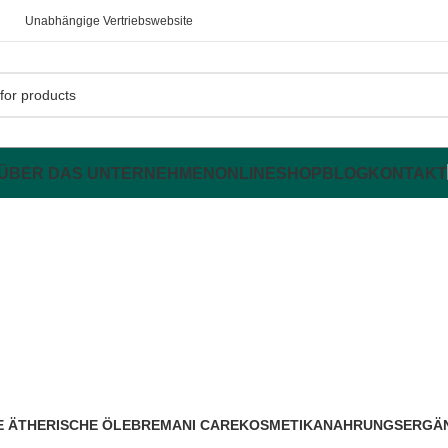
Unabhängige Vertriebswebsite
ÜBER DAS UNTERNEHMEN
ONLINESHOP
BLOG
KONTAKT
inäres Sys
 ÄTHERISCHE ÖLE
BREMANI CARE
KOSMETIKA
NAHRUNGSERGÄN